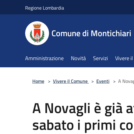
Salta al contenuto principale
Regione Lombardia
Comune di Montichiari
Amministrazione
Novità
Servizi
Vivere 
Home
>
Vivere il Comune
>
Eventi
>
A Novagl
A Novagli è già 
sabato i primi c