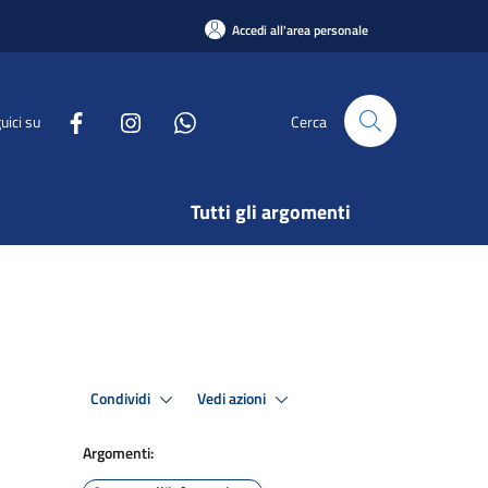
Accedi all'area personale
uici su
Cerca
Tutti gli argomenti
Condividi
Vedi azioni
Argomenti: