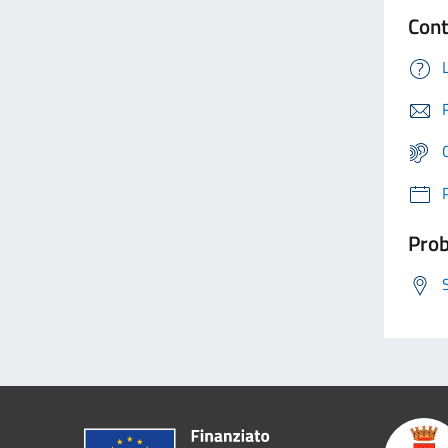
Cont
Prob