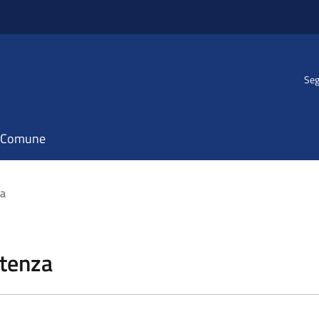
Seg
il Comune
za
stenza