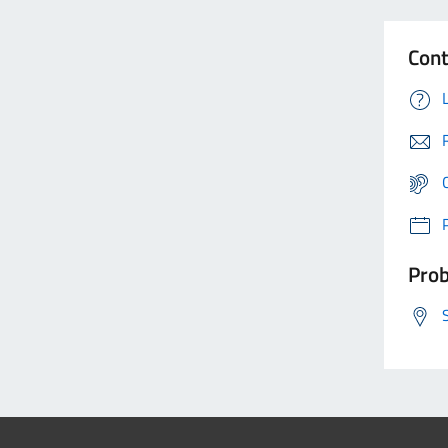
Cont
Prob