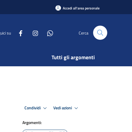
Accedi all'area personale
uici su
Cerca
Tutti gli argomenti
Condividi
Vedi azioni
Argomenti: