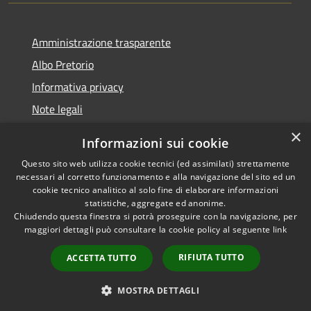
Amministrazione trasparente
Albo Pretorio
Informativa privacy
Note legali
Dichiarazione di accessibilità
×
Informazioni sui cookie
Whisteblowing
Questo sito web utilizza cookie tecnici (ed assimilati) strettamente
necessari al corretto funzionamento e alla navigazione del sito ed un
cookie tecnico analitico al solo fine di elaborare informazioni
statistiche, aggregate ed anonime.
Chiudendo questa finestra si potrà proseguire con la navigazione, per
RSS
Copyright © 2026 • Comune di
maggiori dettagli può consultare la cookie policy al seguente
link
Accessibilità
Montichiari • Powered by
Privacy
Municipium
Accesso
•
RIFIUTA TUTTO
ACCETTA TUTTO
Cookie
redazione
Mappa del sito
MOSTRA DETTAGLI