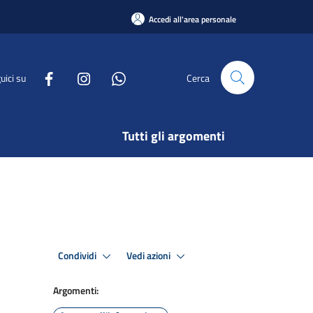
Accedi all'area personale
uici su
Cerca
Tutti gli argomenti
Condividi
Vedi azioni
Argomenti: