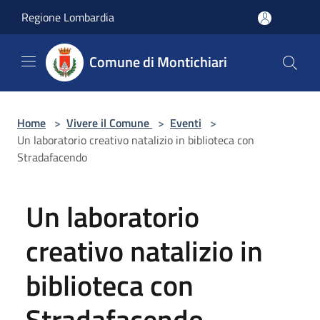
Salta al contenuto principale
Regione Lombardia
Comune di Montichiari
Home
>
Vivere il Comune
>
Eventi
>
Un laboratorio creativo natalizio in biblioteca con
Stradafacendo
Un laboratorio
creativo natalizio in
biblioteca con
Stradafacendo