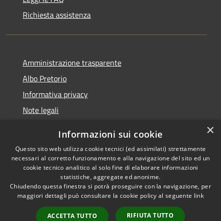
Richiesta assistenza
Amministrazione trasparente
Albo Pretorio
Informativa privacy
Note legali
Dichiarazione di accessibilità
×
Informazioni sui cookie
Whisteblowing
Questo sito web utilizza cookie tecnici (ed assimilati) strettamente
necessari al corretto funzionamento e alla navigazione del sito ed un
cookie tecnico analitico al solo fine di elaborare informazioni
statistiche, aggregate ed anonime.
Chiudendo questa finestra si potrà proseguire con la navigazione, per
RSS
Copyright © 2026 • Comune di
maggiori dettagli può consultare la cookie policy al seguente
link
Accessibilità
Montichiari • Powered by
Privacy
Municipium
Accesso
•
RIFIUTA TUTTO
ACCETTA TUTTO