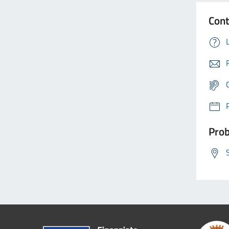
Cont
Prob