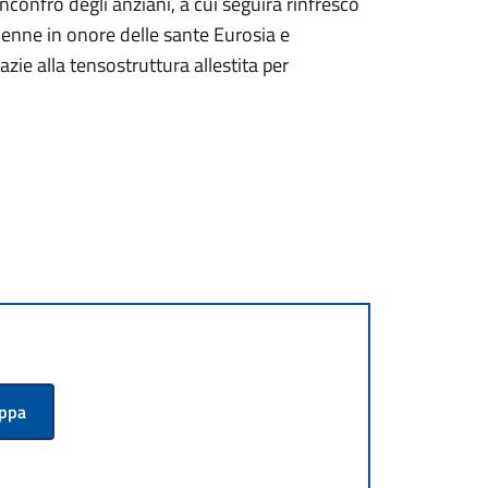
confro degli anziani, a cui seguirà rinfresco
enne in onore delle sante Eurosia e
zie alla tensostruttura allestita per
appa