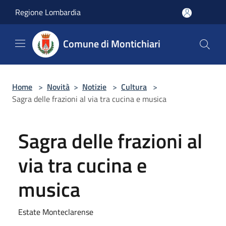
Salta al contenuto principale
Regione Lombardia
Comune di Montichiari
Home
>
Novità
>
Notizie
>
Cultura
>
Sagra delle frazioni al via tra cucina e musica
Sagra delle frazioni al
via tra cucina e
musica
Estate Monteclarense