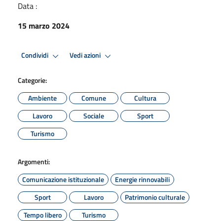
Data :
15 marzo 2024
Condividi
Vedi azioni
Categorie:
Ambiente
Comune
Cultura
Lavoro
Sociale
Sport
Turismo
Argomenti:
Comunicazione istituzionale
Energie rinnovabili
Sport
Lavoro
Patrimonio culturale
Tempo libero
Turismo