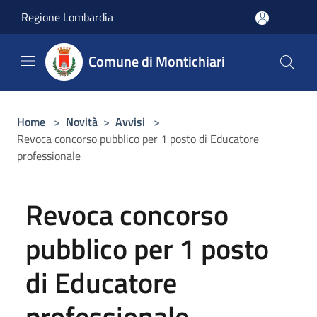
Salta al contenuto principale
Regione Lombardia
Comune di Montichiari
Home
>
Novità
>
Avvisi
>
Revoca concorso pubblico per 1 posto di Educatore
professionale
Revoca concorso
pubblico per 1 posto
di Educatore
professionale