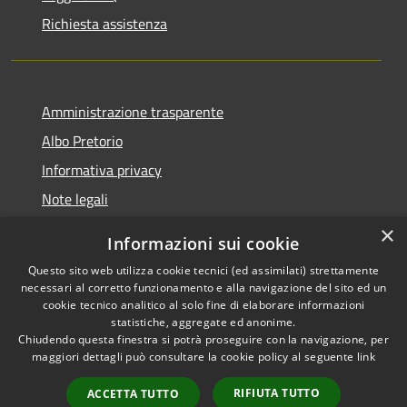
Richiesta assistenza
Amministrazione trasparente
Albo Pretorio
Informativa privacy
Note legali
Dichiarazione di accessibilità
×
Informazioni sui cookie
Whisteblowing
Questo sito web utilizza cookie tecnici (ed assimilati) strettamente
necessari al corretto funzionamento e alla navigazione del sito ed un
cookie tecnico analitico al solo fine di elaborare informazioni
statistiche, aggregate ed anonime.
Chiudendo questa finestra si potrà proseguire con la navigazione, per
RSS
Copyright © 2026 • Comune di
maggiori dettagli può consultare la cookie policy al seguente
link
Accessibilità
Montichiari • Powered by
Privacy
Municipium
Accesso
•
RIFIUTA TUTTO
ACCETTA TUTTO