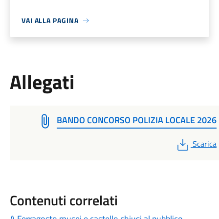
VAI ALLA PAGINA
Allegati
BANDO CONCORSO POLIZIA LOCALE 2026
PDF
Scarica
Contenuti correlati
A Ferragosto musei e castello chiusi al pubblico