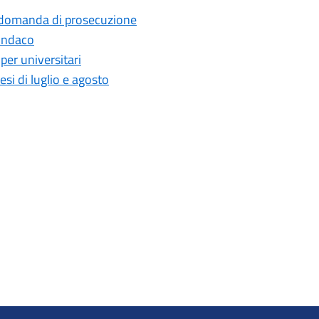
 la domanda di prosecuzione
indaco
per universitari
si di luglio e agosto