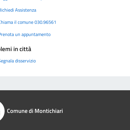
Richiedi Assistenza
Chiama il comune 030.96561
Prenota un appuntamento
lemi in città
Segnala disservizio
Comune di Montichiari