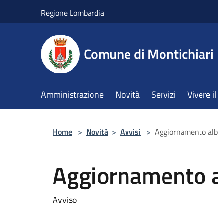
Salta al contenuto principale
Regione Lombardia
Comune di Montichiari
Amministrazione
Novità
Servizi
Vivere 
Home
>
Novità
>
Avvisi
>
Aggiornamento albi
Aggiornamento al
Avviso