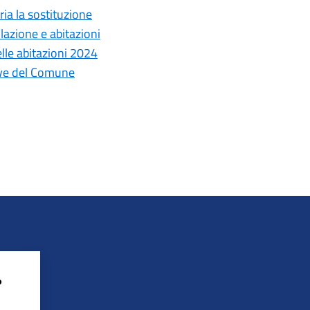
ria la sostituzione
lazione e abitazioni
elle abitazioni 2024
ive del Comune
?