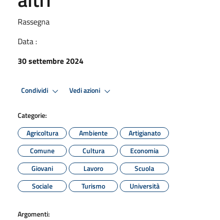
Rassegna
Data :
30 settembre 2024
Condividi
Vedi azioni
Categorie:
Agricoltura
Ambiente
Artigianato
Comune
Cultura
Economia
Giovani
Lavoro
Scuola
Sociale
Turismo
Università
Argomenti: