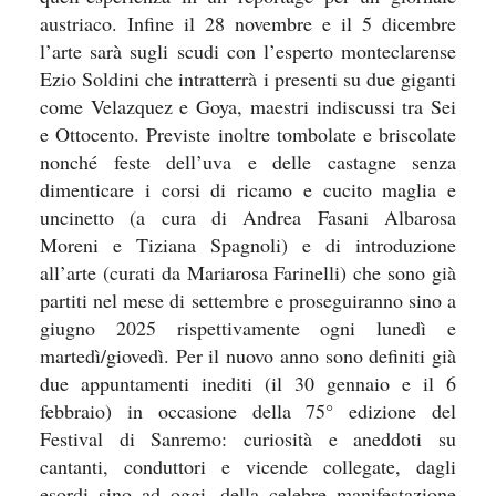
austriaco. Infine il 28 novembre e il 5 dicembre
l’arte sarà sugli scudi con l’esperto monteclarense
Ezio Soldini che intratterrà i presenti su due giganti
come Velazquez e Goya, maestri indiscussi tra Sei
e Ottocento. Previste inoltre tombolate e briscolate
nonché feste dell’uva e delle castagne senza
dimenticare i corsi di ricamo e cucito maglia e
uncinetto (a cura di Andrea Fasani Albarosa
Moreni e Tiziana Spagnoli) e di introduzione
all’arte (curati da Mariarosa Farinelli) che sono già
partiti nel mese di settembre e proseguiranno sino a
giugno 2025 rispettivamente ogni lunedì e
martedì/giovedì. Per il nuovo anno sono definiti già
due appuntamenti inediti (il 30 gennaio e il 6
febbraio) in occasione della 75° edizione del
Festival di Sanremo: curiosità e aneddoti su
cantanti, conduttori e vicende collegate, dagli
esordi sino ad oggi, della celebre manifestazione