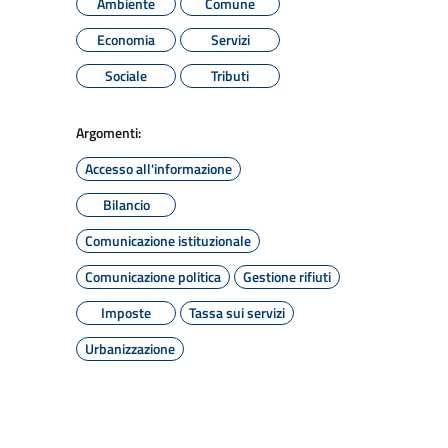
Ambiente
Comune
Economia
Servizi
Sociale
Tributi
Argomenti:
Accesso all'informazione
Bilancio
Comunicazione istituzionale
Comunicazione politica
Gestione rifiuti
Imposte
Tassa sui servizi
Urbanizzazione