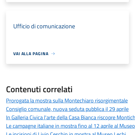
Ufficio di comunicazione
VAI ALLA PAGINA
Contenuti correlati
Prorogata la mostra sulla Montechiaro risorgimentale
Consiglio comunale, nuova seduta pubblica il 29 aprile
In Galleria Civica l'arte della Casa Bianca riscopre Montich
Le campagne italiane in mostra fino al 12 aprile al Muse
Le incisioni di Livio Ceschin in mostra al Museo Lechi