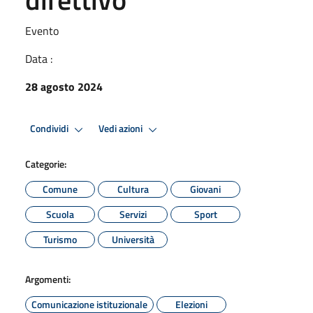
Evento
Data :
28 agosto 2024
Condividi
Vedi azioni
Categorie:
Comune
Cultura
Giovani
Scuola
Servizi
Sport
Turismo
Università
Argomenti:
Comunicazione istituzionale
Elezioni