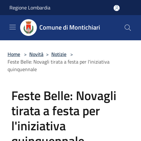
Salta al contenuto principale
Regione Lombardia
Comune di Montichiari
Home
>
Novità
>
Notizie
>
Feste Belle: Novagli tirata a festa per l'iniziativa
quinquennale
Feste Belle: Novagli
tirata a festa per
l'iniziativa
quinquennale