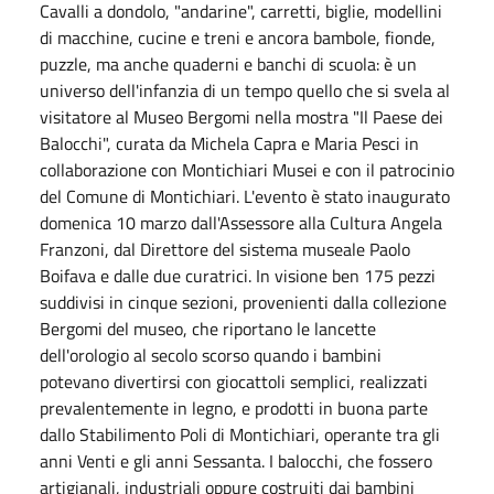
Cavalli a dondolo, "andarine", carretti, biglie, modellini
di macchine, cucine e treni e ancora bambole, fionde,
puzzle, ma anche quaderni e banchi di scuola: è un
universo dell'infanzia di un tempo quello che si svela al
visitatore al Museo Bergomi nella mostra "Il Paese dei
Balocchi", curata da Michela Capra e Maria Pesci in
collaborazione con Montichiari Musei e con il patrocinio
del Comune di Montichiari. L'evento è stato inaugurato
domenica 10 marzo dall'Assessore alla Cultura Angela
Franzoni, dal Direttore del sistema museale Paolo
Boifava e dalle due curatrici. In visione ben 175 pezzi
suddivisi in cinque sezioni, provenienti dalla collezione
Bergomi del museo, che riportano le lancette
dell'orologio al secolo scorso quando i bambini
potevano divertirsi con giocattoli semplici, realizzati
prevalentemente in legno, e prodotti in buona parte
dallo Stabilimento Poli di Montichiari, operante tra gli
anni Venti e gli anni Sessanta. I balocchi, che fossero
artigianali, industriali oppure costruiti dai bambini