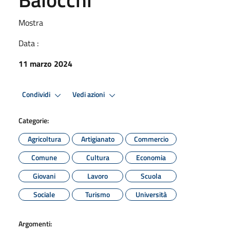
Mostra
Data :
11 marzo 2024
Condividi
Vedi azioni
Categorie:
Agricoltura
Artigianato
Commercio
Comune
Cultura
Economia
Giovani
Lavoro
Scuola
Sociale
Turismo
Università
Argomenti: