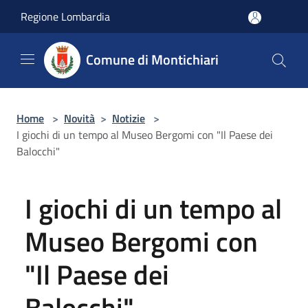
Salta al contenuto principale
Regione Lombardia
Comune di Montichiari
Home
>
Novità
>
Notizie
>
I giochi di un tempo al Museo Bergomi con "Il Paese dei
Balocchi"
I giochi di un tempo al
Museo Bergomi con
"Il Paese dei
Balocchi"