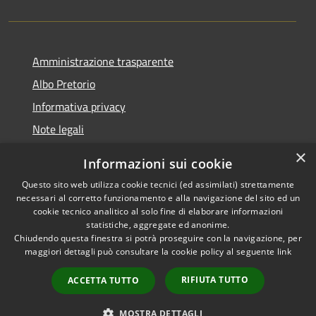
Amministrazione trasparente
Albo Pretorio
Informativa privacy
Note legali
Dichiarazione di accessibilità
×
Informazioni sui cookie
Whisteblowing
Questo sito web utilizza cookie tecnici (ed assimilati) strettamente
necessari al corretto funzionamento e alla navigazione del sito ed un
cookie tecnico analitico al solo fine di elaborare informazioni
statistiche, aggregate ed anonime.
Chiudendo questa finestra si potrà proseguire con la navigazione, per
RSS
Copyright © 2026 • Comune di
maggiori dettagli può consultare la cookie policy al seguente
link
Accessibilità
Montichiari • Powered by
Privacy
Municipium
Accesso
•
RIFIUTA TUTTO
ACCETTA TUTTO
Cookie
redazione
Mappa del sito
MOSTRA DETTAGLI