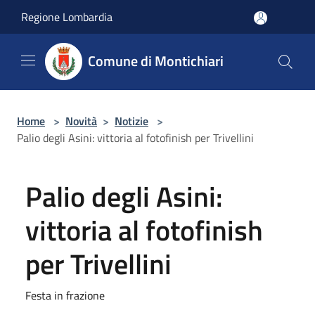
Salta al contenuto principale
Regione Lombardia
Comune di Montichiari
Home
>
Novità
>
Notizie
>
Palio degli Asini: vittoria al fotofinish per Trivellini
Palio degli Asini:
vittoria al fotofinish
per Trivellini
Festa in frazione