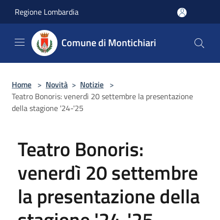
Salta al contenuto principale
Regione Lombardia
Comune di Montichiari
Home
>
Novità
>
Notizie
>
Teatro Bonoris: venerdì 20 settembre la presentazione
della stagione '24-'25
Teatro Bonoris:
venerdì 20 settembre
la presentazione della
stagione '24-'25