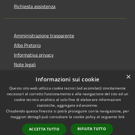
Richiesta assistenza
Amministrazione trasparente
Albo Pretorio
Informativa privacy
Note legali
Dichiarazione di accessibilità
×
Informazioni sui cookie
Whisteblowing
Questo sito web utilizza cookie tecnici (ed assimilati) strettamente
necessari al corretto funzionamento e alla navigazione del sito ed un
cookie tecnico analitico al solo fine di elaborare informazioni
statistiche, aggregate ed anonime.
Chiudendo questa finestra si potrà proseguire con la navigazione, per
RSS
Copyright © 2026 • Comune di
maggiori dettagli può consultare la cookie policy al seguente
link
Accessibilità
Montichiari • Powered by
Privacy
Municipium
Accesso
•
RIFIUTA TUTTO
ACCETTA TUTTO