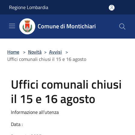
Salta al contenuto principale
Regione Lombardia
Comune di Montichiari
Home
>
Novità
>
Avvisi
>
Uffici comunali chiusi il 15 e 16 agosto
Uffici comunali chiusi
il 15 e 16 agosto
Informazione all'utenza
Data :