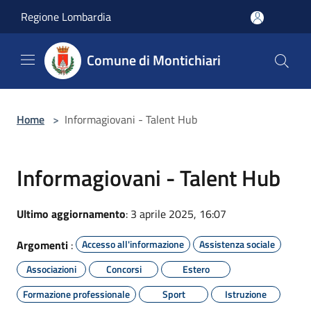
Salta al contenuto principale
Regione Lombardia
Comune di Montichiari
Home
>
Informagiovani - Talent Hub
Informagiovani - Talent Hub
Ultimo aggiornamento
: 3 aprile 2025, 16:07
Argomenti
:
Accesso all'informazione
Assistenza sociale
Associazioni
Concorsi
Estero
Formazione professionale
Sport
Istruzione