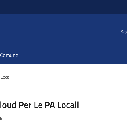
Seg
il Comune
 Locali
Cloud Per Le PA Locali
i