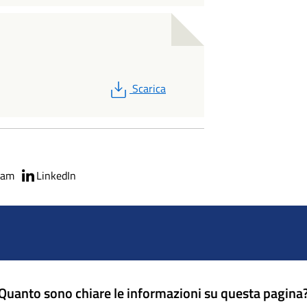
PDF
Scarica
ram
LinkedIn
Quanto sono chiare le informazioni su questa pagina