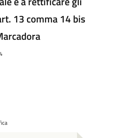
e e a rettificare gli
l'art. 13 comma 14 bis
 Marcadora
44
fica