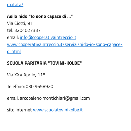
matata/
Asilo nido “Io sono capace di …”
Via Ciotti, 91
tel. 3204027337
email:
info@cooperativaintreccio.it
www.cooperativaintreccio.it/servizi/nido-io-sono-capace-
di.html
SCUOLA PARITARIA "TOVINI-KOLBE"
Via XXV Aprile, 118
Telefono: 030 9658920
email: arcobaleno.montichiari@gmail.com
sito internet
www.scuolatovinikolbe.it