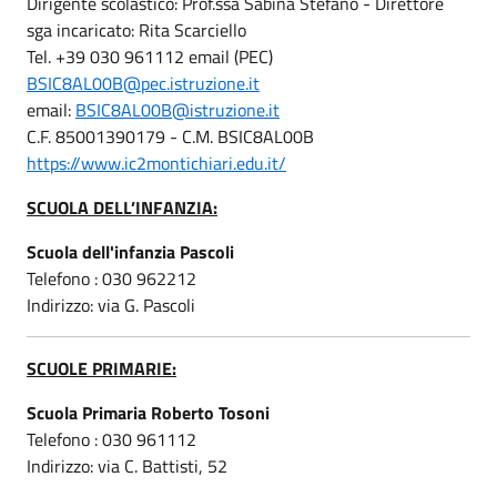
Dirigente scolastico: Prof.ssa Sabina Stefano - Direttore
sga incaricato: Rita Scarciello
Tel. +39 030 961112 email (PEC)
BSIC8AL00B@pec.istruzione.it
email:
BSIC8AL00B@istruzione.it
C.F. 85001390179 - C.M. BSIC8AL00B
https://www.ic2montichiari.edu.it/
SCUOLA DELL’INFANZIA:
Scuola dell'infanzia Pascoli
Telefono : 030 962212
Indirizzo: via G. Pascoli
SCUOLE PRIMARIE:
Scuola Primaria Roberto Tosoni
Telefono : 030 961112
Indirizzo: via C. Battisti, 52