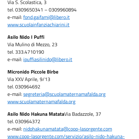
Via S. Scolastica, 3
tel. 0309650341 – 0309960894
e-mail:
fond.gaifami@libero.it
www.scuolainfanziachiarini.it
Asilo Nido I Puffi
Via Mulino di Mezzo, 23
tel. 333.4710190
e-mail:
ipuffiasilinido@libero.it
Micronido Piccole Birbe
Via XXV Aprile, 9/13
tel. 030964692
e-mail:
segreteria@scuolamaternamafalda.org
www.scuolamaternamafalda.org
Asilo Nido Hakuna Matata
Via Badazzole, 37
tel. 030964372
e-mail:
nidohakunamatata@coop-lasorgente.com
www.coop-lasorgente.com/servizio/asilo-nido-hakuna-