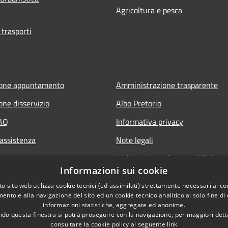
Agricoltura e pesca
 trasporti
ione appuntamento
Amministrazione trasparente
one disservizio
Albo Pretorio
FAQ
Informativa privacy
 assistenza
Note legali
Dichiarazione di accessibilità
Informazioni sui cookie
Whisteblowing
o sito web utilizza cookie tecnici (ed assimilati) strettamente necessari al co
ento e alla navigazione del sito ed un cookie tecnico analitico al solo fine di
informazioni statistiche, aggregate ed anonime.
do questa finestra si potrà proseguire con la navigazione, per maggiori dett
consultare la cookie policy al seguente
link