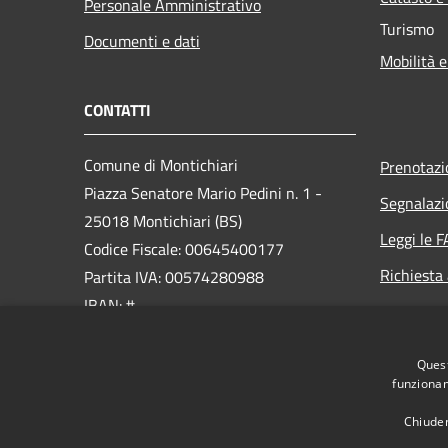
Personale Amministrativo
Turismo
Documenti e dati
Mobilità e
CONTATTI
Comune di Montichiari
Prenotaz
Piazza Senatore Mario Pedini n. 1 -
Segnalazi
25018 Montichiari (BS)
Leggi le 
Codice Fiscale: 00645400177
Richiesta
Partita IVA: 00574280988
IBAN: #
PEC:
Quest
ufficio.protocollo@cert.montichiari.it
funzionam
Centralino Unico: 030.96561
Chiuden