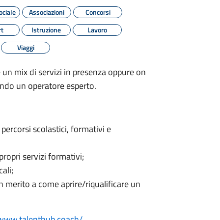
ociale
Associazioni
Concorsi
t
Istruzione
Lavoro
Viaggi
 un mix di servizi in presenza oppure on
tando un operatore esperto.
percorsi scolastici, formativi e
propri servizi formativi;
ali;
 merito a come aprire/riqualificare un
/www.talenthub.coach/