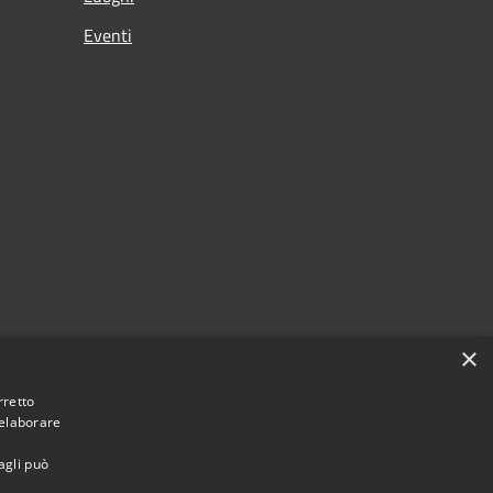
Eventi
×
rretto
 elaborare
agli può