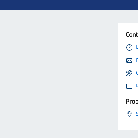
Cont
Prob