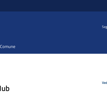
Seg
il Comune
Ved
Hub