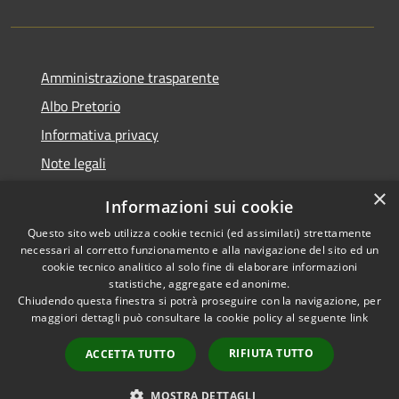
Amministrazione trasparente
Albo Pretorio
Informativa privacy
Note legali
Dichiarazione di accessibilità
×
Informazioni sui cookie
Whisteblowing
Questo sito web utilizza cookie tecnici (ed assimilati) strettamente
necessari al corretto funzionamento e alla navigazione del sito ed un
cookie tecnico analitico al solo fine di elaborare informazioni
statistiche, aggregate ed anonime.
Chiudendo questa finestra si potrà proseguire con la navigazione, per
RSS
Copyright © 2026 • Comune di
maggiori dettagli può consultare la cookie policy al seguente
link
Accessibilità
Montichiari • Powered by
Privacy
Municipium
Accesso
•
RIFIUTA TUTTO
ACCETTA TUTTO
Cookie
redazione
Mappa del sito
MOSTRA DETTAGLI