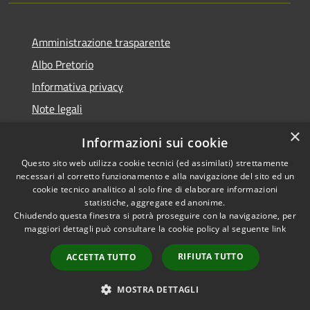
Amministrazione trasparente
Albo Pretorio
Informativa privacy
Note legali
Dichiarazione di accessibilità
×
Informazioni sui cookie
Whisteblowing
Questo sito web utilizza cookie tecnici (ed assimilati) strettamente
necessari al corretto funzionamento e alla navigazione del sito ed un
cookie tecnico analitico al solo fine di elaborare informazioni
statistiche, aggregate ed anonime.
Chiudendo questa finestra si potrà proseguire con la navigazione, per
RSS
Copyright © 2026 • Comune di
maggiori dettagli può consultare la cookie policy al seguente
link
Accessibilità
Montichiari • Powered by
Privacy
Municipium
Accesso
•
RIFIUTA TUTTO
ACCETTA TUTTO
Cookie
redazione
Mappa del sito
MOSTRA DETTAGLI