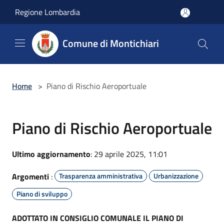
Salta al contenuto principale
Regione Lombardia
Comune di Montichiari
Home
>
Piano di Rischio Aeroportuale
Piano di Rischio Aeroportuale
Ultimo aggiornamento
: 29 aprile 2025, 11:01
Argomenti
:
Trasparenza amministrativa
Urbanizzazione
Piano di sviluppo
ADOTTATO IN CONSIGLIO COMUNALE IL PIANO DI