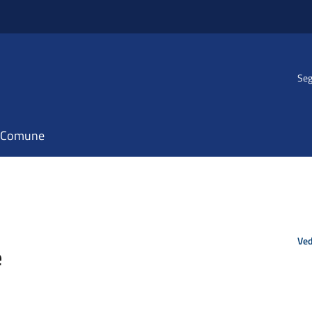
Seg
il Comune
Ved
e