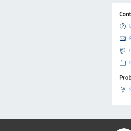
Cont
Prob