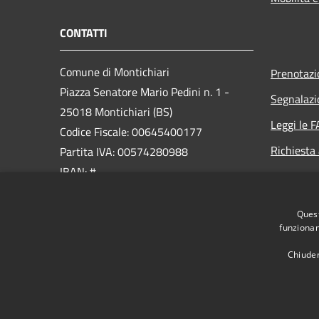
CONTATTI
Comune di Montichiari
Prenotaz
Piazza Senatore Mario Pedini n. 1 -
Segnalazi
25018 Montichiari (BS)
Leggi le 
Codice Fiscale: 00645400177
Richiesta
Partita IVA: 00574280988
IBAN: #
PEC:
Quest
ufficio.protocollo@cert.montichiari.it
funzionam
Centralino Unico: 030.96561
Chiuden