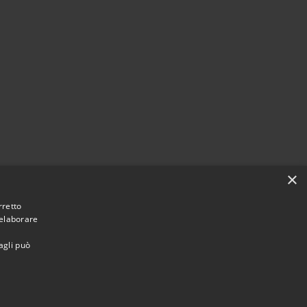
×
rretto
 elaborare
agli può