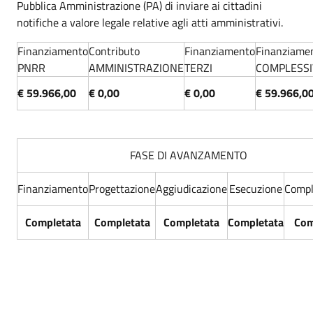
Pubblica Amministrazione (PA) di inviare ai cittadini
notifiche a valore legale relative agli atti amministrativi.
Finanziamento
Contributo
Finanziamento
Finanziame
PNRR
AMMINISTRAZIONE
TERZI
COMPLESS
€ 59.966,00
€ 0,00
€ 0,00
€ 59.966,0
FASE DI AVANZAMENTO
Finanziamento
Progettazione
Aggiudicazione
Esecuzione
Comp
Completata
Completata
Completata
Completata
Com