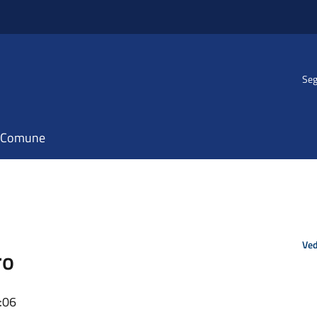
Seg
il Comune
Ved
ro
:06