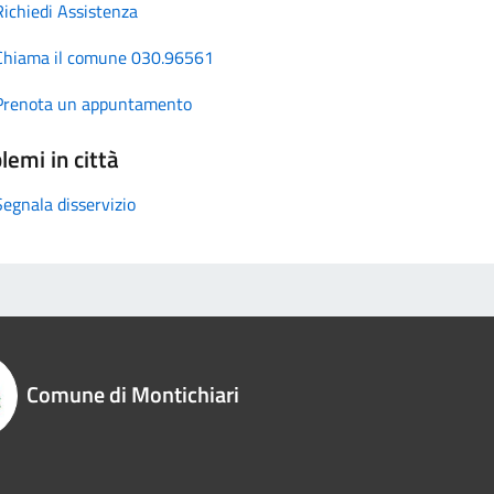
Richiedi Assistenza
Chiama il comune 030.96561
Prenota un appuntamento
lemi in città
Segnala disservizio
Comune di Montichiari