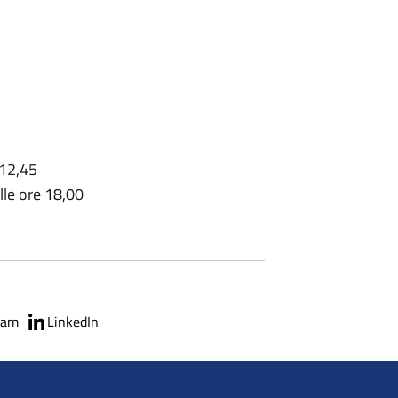
 12,45
lle ore 18,00
ram
LinkedIn