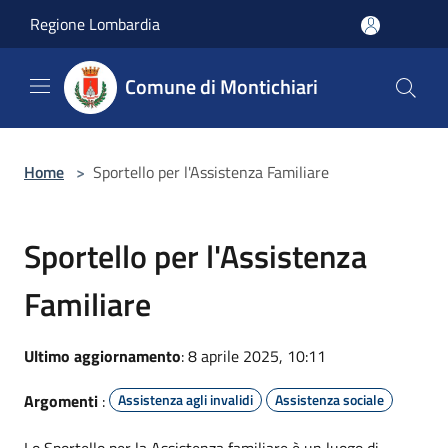
Salta al contenuto principale
Regione Lombardia
Comune di Montichiari
Home
>
Sportello per l'Assistenza Familiare
Sportello per l'Assistenza
Familiare
Ultimo aggiornamento
: 8 aprile 2025, 10:11
Argomenti
:
Assistenza agli invalidi
Assistenza sociale
Lo Sportello per la Assistenza familiare è un luogo di