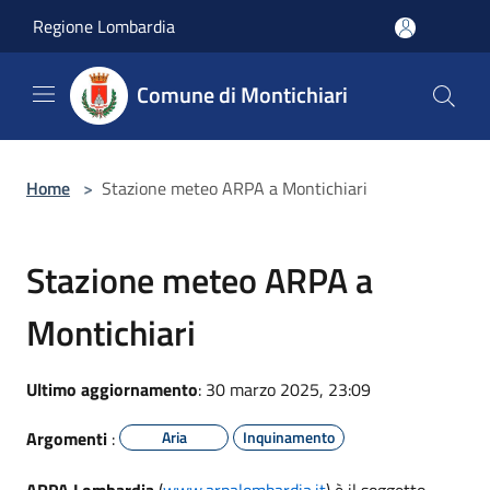
Salta al contenuto principale
Regione Lombardia
Comune di Montichiari
Home
>
Stazione meteo ARPA a Montichiari
Stazione meteo ARPA a
Montichiari
Ultimo aggiornamento
: 30 marzo 2025, 23:09
Argomenti
:
Aria
Inquinamento
ARPA Lombardia
(
www.arpalombardia.it
) è il soggetto