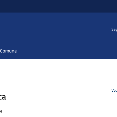
Seg
il Comune
Ved
ca
48