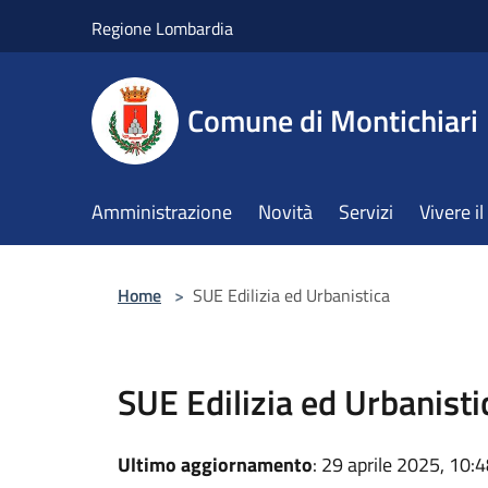
Salta al contenuto principale
Regione Lombardia
Comune di Montichiari
Amministrazione
Novità
Servizi
Vivere 
Home
>
SUE Edilizia ed Urbanistica
SUE Edilizia ed Urbanisti
Ultimo aggiornamento
: 29 aprile 2025, 10: