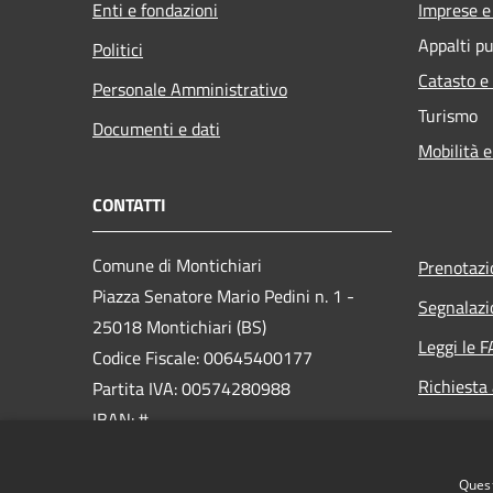
Enti e fondazioni
Imprese 
Appalti pu
Politici
Catasto e
Personale Amministrativo
Turismo
Documenti e dati
Mobilità e
CONTATTI
Comune di Montichiari
Prenotaz
Piazza Senatore Mario Pedini n. 1 -
Segnalazi
25018 Montichiari (BS)
Leggi le 
Codice Fiscale: 00645400177
Richiesta
Partita IVA: 00574280988
IBAN: #
PEC:
Quest