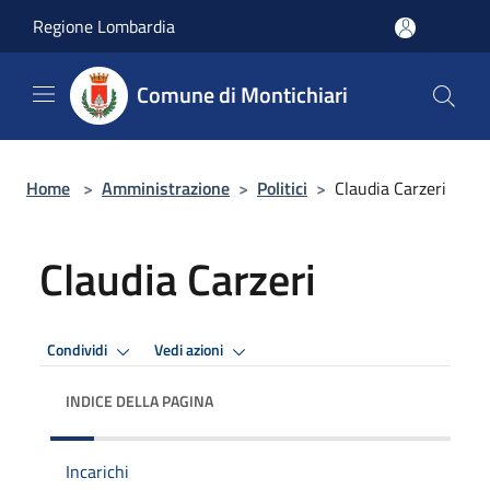
Salta al contenuto principale
Regione Lombardia
Comune di Montichiari
Home
>
Amministrazione
>
Politici
>
Claudia Carzeri
Claudia Carzeri
Condividi
Vedi azioni
INDICE DELLA PAGINA
Incarichi