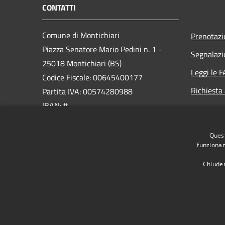
CONTATTI
Comune di Montichiari
Prenotaz
Piazza Senatore Mario Pedini n. 1 -
Segnalazi
25018 Montichiari (BS)
Leggi le 
Codice Fiscale: 00645400177
Richiesta
Partita IVA: 00574280988
IBAN: #
PEC:
Quest
ufficio.protocollo@cert.montichiari.it
funzionam
Centralino Unico: 030.96561
Chiuden
RSS
Accessibilità
Privacy
Cookie
Mappa de