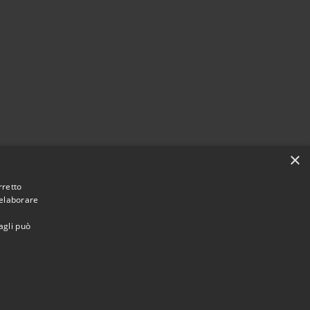
×
rretto
 elaborare
agli può
Municipium
Accesso redazione
ontichiari • Powered by
•