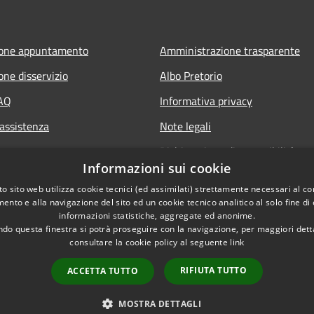
ione appuntamento
Amministrazione trasparente
one disservizio
Albo Pretorio
FAQ
Informativa privacy
 assistenza
Note legali
Dichiarazione di accessibilità
Informazioni sui cookie
Whisteblowing
o sito web utilizza cookie tecnici (ed assimilati) strettamente necessari al co
ento e alla navigazione del sito ed un cookie tecnico analitico al solo fine di
informazioni statistiche, aggregate ed anonime.
do questa finestra si potrà proseguire con la navigazione, per maggiori dett
consultare la cookie policy al seguente
link
RIFIUTA TUTTO
ACCETTA TUTTO
l sito
Copyright © 2026 • Comune di M
MOSTRA DETTAGLI