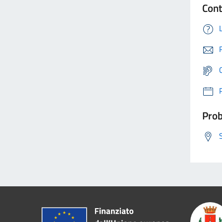
Cont
Prob