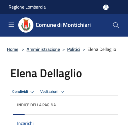
Salta al contenuto principale
Regione Lombardia
Comune di Montichiari
Home
>
Amministrazione
>
Politici
>
Elena Dellaglio
Elena Dellaglio
Condividi
Vedi azioni
INDICE DELLA PAGINA
Incarichi