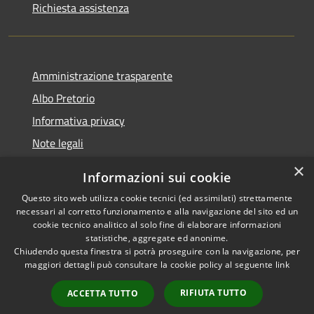
Richiesta assistenza
Amministrazione trasparente
Albo Pretorio
Informativa privacy
Note legali
Dichiarazione di accessibilità
×
Informazioni sui cookie
Whisteblowing
Questo sito web utilizza cookie tecnici (ed assimilati) strettamente
necessari al corretto funzionamento e alla navigazione del sito ed un
cookie tecnico analitico al solo fine di elaborare informazioni
statistiche, aggregate ed anonime.
Chiudendo questa finestra si potrà proseguire con la navigazione, per
RSS
Copyright © 2026 • Comune di
maggiori dettagli può consultare la cookie policy al seguente
link
Accessibilità
Montichiari • Powered by
Privacy
Municipium
Accesso
•
RIFIUTA TUTTO
ACCETTA TUTTO
Cookie
redazione