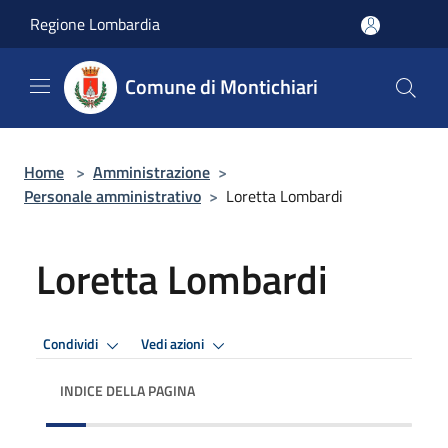
Salta al contenuto principale
Regione Lombardia
Comune di Montichiari
Home
>
Amministrazione
>
Personale amministrativo
>
Loretta Lombardi
Loretta Lombardi
Condividi
Vedi azioni
INDICE DELLA PAGINA