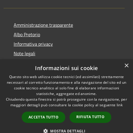
Amministrazione trasparente
Albo Pretorio
Informativa privacy
Note legali
Dichiarazione di accessibilità
×
Informazioni sui cookie
Whisteblowing
Questo sito web utilizza cookie tecnici (ed assimilati) strettamente
necessari al corretto funzionamento e alla navigazione del sito ed un
cookie tecnico analitico al solo fine di elaborare informazioni
statistiche, aggregate ed anonime.
Chiudendo questa finestra si potrà proseguire con la navigazione, per
RSS
Copyright © 2026 • Comune di
maggiori dettagli può consultare la cookie policy al seguente
link
Accessibilità
Montichiari • Powered by
Privacy
Municipium
Accesso
•
RIFIUTA TUTTO
ACCETTA TUTTO
Cookie
redazione
Mappa del sito
MOSTRA DETTAGLI