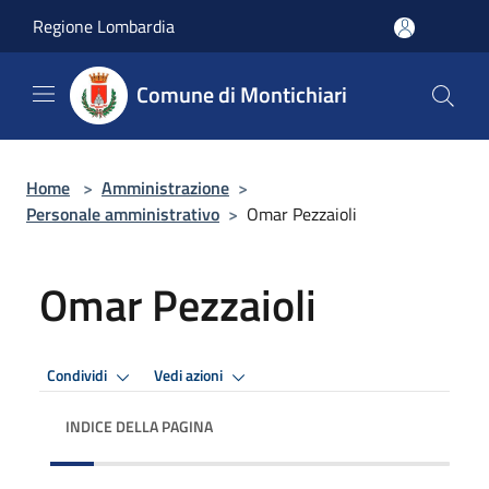
Salta al contenuto principale
Regione Lombardia
Comune di Montichiari
Home
>
Amministrazione
>
Personale amministrativo
>
Omar Pezzaioli
Omar Pezzaioli
Condividi
Vedi azioni
INDICE DELLA PAGINA