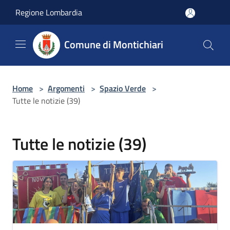
Salta al contenuto principale
Regione Lombardia
Comune di Montichiari
Home
>
Argomenti
>
Spazio Verde
>
Tutte le notizie (39)
Tutte le notizie (39)