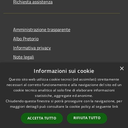
Richiesta assistenza
Amministrazione trasparente
Albo Pretorio
Informativa privacy
Note legali
Dichiarazione di accessibilità
×
Informazioni sui cookie
Whisteblowing
Questo sito web utilizza cookie tecnici (ed assimilati) strettamente
necessari al corretto funzionamento e alla navigazione del sito ed un
cookie tecnico analitico al solo fine di elaborare informazioni
statistiche, aggregate ed anonime.
Chiudendo questa finestra si potrà proseguire con la navigazione, per
RSS
Copyright © 2026 • Comune di
maggiori dettagli può consultare la cookie policy al seguente
link
Accessibilità
Montichiari • Powered by
Privacy
Municipium
Accesso
•
RIFIUTA TUTTO
ACCETTA TUTTO
Cookie
redazione