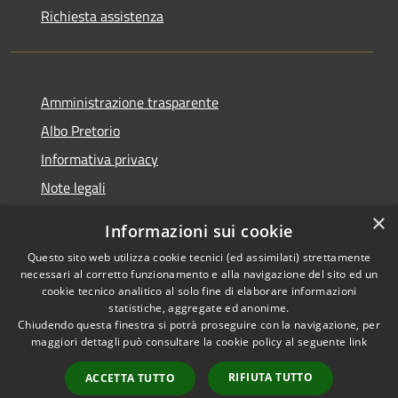
Richiesta assistenza
Amministrazione trasparente
Albo Pretorio
Informativa privacy
Note legali
Dichiarazione di accessibilità
×
Informazioni sui cookie
Whisteblowing
Questo sito web utilizza cookie tecnici (ed assimilati) strettamente
necessari al corretto funzionamento e alla navigazione del sito ed un
cookie tecnico analitico al solo fine di elaborare informazioni
statistiche, aggregate ed anonime.
Chiudendo questa finestra si potrà proseguire con la navigazione, per
RSS
Copyright © 2026 • Comune di
maggiori dettagli può consultare la cookie policy al seguente
link
Accessibilità
Montichiari • Powered by
Privacy
Municipium
Accesso
•
RIFIUTA TUTTO
ACCETTA TUTTO
Cookie