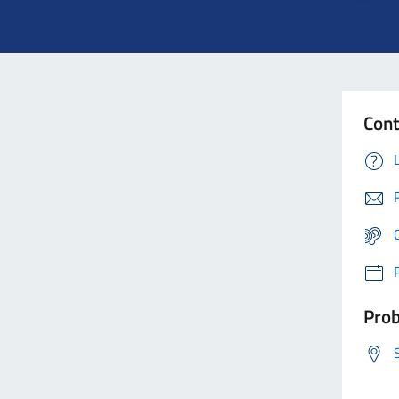
Cont
Prob