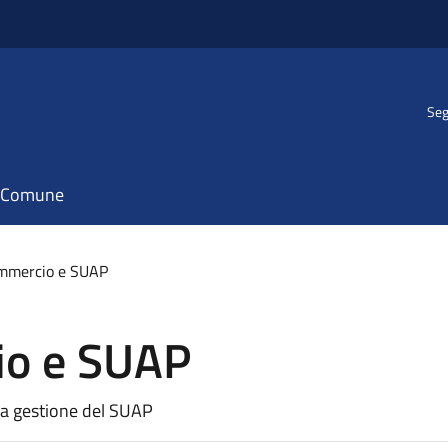
Seg
il Comune
ommercio e SUAP
io e SUAP
la gestione del SUAP