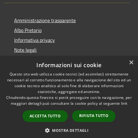
Amministrazione trasparente
Albo Pretorio
Informativa privacy
Note legali
Dichiarazione di accessibilità
×
Informazioni sui cookie
Whisteblowing
Questo sito web utilizza cookie tecnici (ed assimilati) strettamente
necessari al corretto funzionamento e alla navigazione del sito ed un
cookie tecnico analitico al solo fine di elaborare informazioni
statistiche, aggregate ed anonime.
Chiudendo questa finestra si potrà proseguire con la navigazione, per
RSS
Copyright © 2026 • Comune di
maggiori dettagli può consultare la cookie policy al seguente
link
Accessibilità
Montichiari • Powered by
Privacy
Municipium
Accesso
•
RIFIUTA TUTTO
ACCETTA TUTTO
Cookie
redazione
Mappa del sito
MOSTRA DETTAGLI