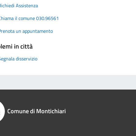
Richiedi Assistenza
Chiama il comune 030.96561
Prenota un appuntamento
lemi in città
Segnala disservizio
Comune di Montichiari