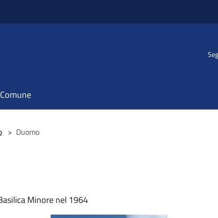
Seg
il Comune
o
>
Duomo
 Basilica Minore nel 1964