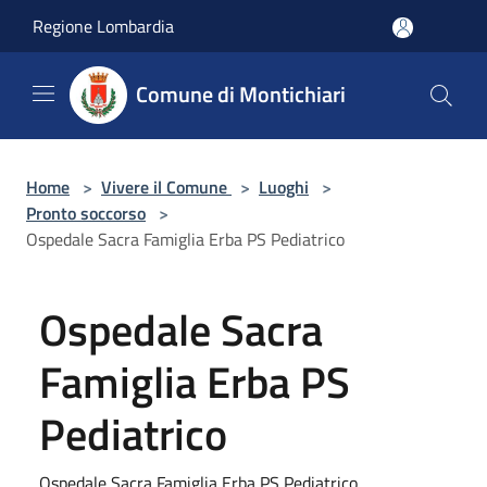
Salta al contenuto principale
Regione Lombardia
Comune di Montichiari
Home
>
Vivere il Comune
>
Luoghi
>
Pronto soccorso
>
Ospedale Sacra Famiglia Erba PS Pediatrico
Ospedale Sacra
Famiglia Erba PS
Pediatrico
Ospedale Sacra Famiglia Erba PS Pediatrico