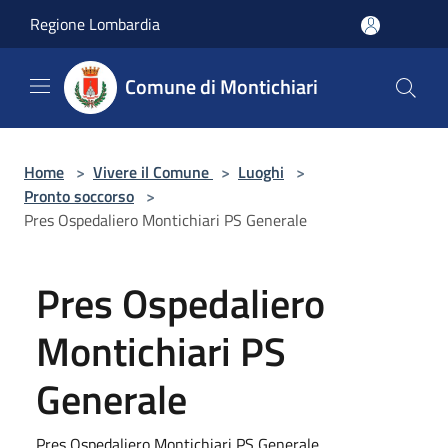
Salta al contenuto principale
Regione Lombardia
Comune di Montichiari
Home
>
Vivere il Comune
>
Luoghi
>
Pronto soccorso
>
Pres Ospedaliero Montichiari PS Generale
Pres Ospedaliero
Montichiari PS
Generale
Pres Ospedaliero Montichiari PS Generale