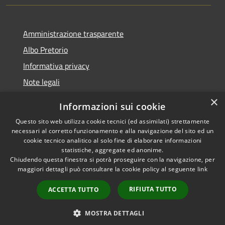
Amministrazione trasparente
Albo Pretorio
Informativa privacy
Note legali
Dichiarazione di accessibilità
×
Informazioni sui cookie
Whisteblowing
Questo sito web utilizza cookie tecnici (ed assimilati) strettamente
necessari al corretto funzionamento e alla navigazione del sito ed un
cookie tecnico analitico al solo fine di elaborare informazioni
statistiche, aggregate ed anonime.
Chiudendo questa finestra si potrà proseguire con la navigazione, per
RSS
Copyright © 2026 • Comune di
maggiori dettagli può consultare la cookie policy al seguente
link
Accessibilità
Montichiari • Powered by
Privacy
Municipium
Accesso
•
RIFIUTA TUTTO
ACCETTA TUTTO
Cookie
redazione
Mappa del sito
MOSTRA DETTAGLI