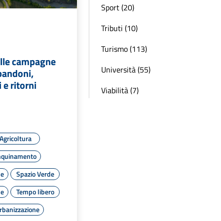
Sport (20)
Tributi (10)
Turismo (113)
ulle campagne
Università (55)
bbandoni,
 e ritorni
Viabilità (7)
Agricoltura
nquinamento
le
Spazio Verde
le
Tempo libero
rbanizzazione