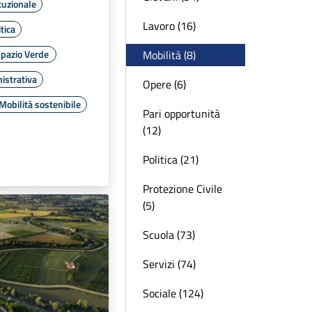
tuzionale
Lavoro (16)
tica
Mobilità (8)
pazio Verde
istrativa
Opere (6)
Mobilità sostenibile
Pari opportunità
(12)
Politica (21)
Protezione Civile
(5)
Scuola (73)
Servizi (74)
Sociale (124)