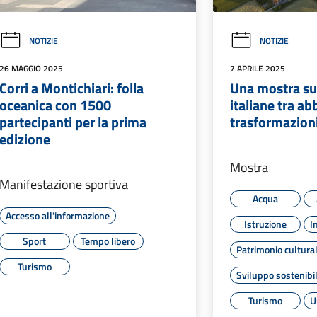
NOTIZIE
NOTIZIE
26 MAGGIO 2025
7 APRILE 2025
Corri a Montichiari: folla
Una mostra s
oceanica con 1500
italiane tra a
partecipanti per la prima
trasformazioni
edizione
Mostra
Manifestazione sportiva
Acqua
Accesso all'informazione
Istruzione
I
Sport
Tempo libero
Patrimonio cultura
Turismo
Sviluppo sostenibi
Turismo
U