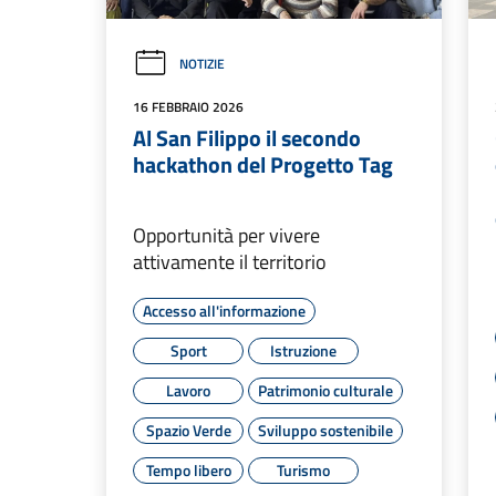
NOTIZIE
16 FEBBRAIO 2026
Al San Filippo il secondo
hackathon del Progetto Tag
Opportunità per vivere
attivamente il territorio
Accesso all'informazione
Sport
Istruzione
Lavoro
Patrimonio culturale
Spazio Verde
Sviluppo sostenibile
Tempo libero
Turismo