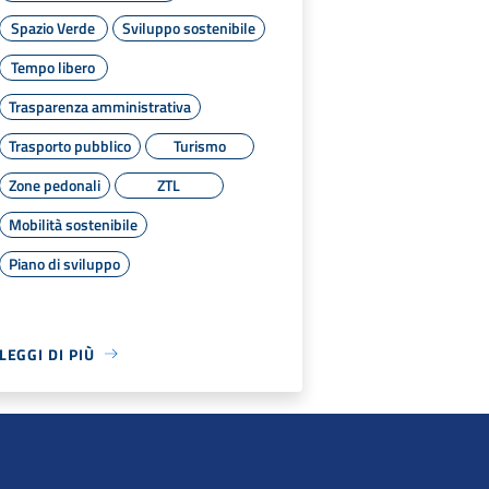
Spazio Verde
Sviluppo sostenibile
Tempo libero
Trasparenza amministrativa
Trasporto pubblico
Turismo
Zone pedonali
ZTL
Mobilità sostenibile
Piano di sviluppo
LEGGI DI PIÙ