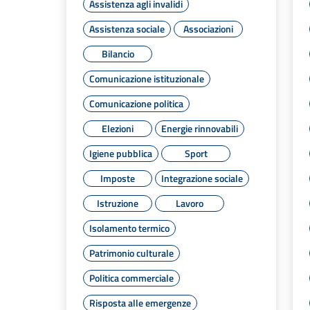
Assistenza agli invalidi
Assistenza sociale
Associazioni
Bilancio
Comunicazione istituzionale
Comunicazione politica
Elezioni
Energie rinnovabili
Igiene pubblica
Sport
Imposte
Integrazione sociale
Istruzione
Lavoro
Isolamento termico
Patrimonio culturale
Politica commerciale
Risposta alle emergenze